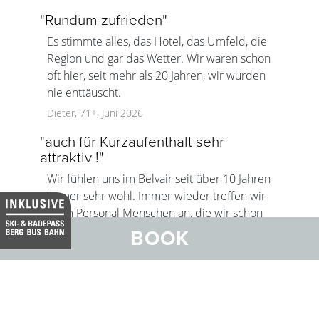
"
Rundum zufrieden
"
Es stimmte alles, das Hotel, das Umfeld, die
Region und gar das Wetter. Wir waren schon
oft hier, seit mehr als 20 Jahren, wir wurden
nie enttäuscht.
Dieter, 71+, Juni 2026
"
auch für Kurzaufenthalt sehr
attraktiv !
"
Wir fühlen uns im Belvair seit über 10 Jahren
immer sehr wohl. Immer wieder treffen wir
beim Personal Menschen an, die wir schon
kennen. Das 'heimelet eim' immer wieder an.
BOOK
Danke vielmals.
Emil und Monika, 71+, Juni 2026
Jetzt bewerten