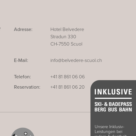
e
Adresse:
Hotel Belvedere
Stradun 330
CH-7550 Scuol
E-Mail:
info@belvedere-scuol.ch
Telefon:
+41 81 861 06 06
Reservation:
+41 81 861 06 20
Unsere Inklusiv-
Leistungen bei