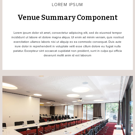
LOREM IPSUM
Venue Summary Component
Lorem ipsum dolor sit amet, consectetur adipiscing elit, sed do eiusmod tempor
incididunt ut labore et dolore magna aliqua. Ut enim ad minim veniam, quis nostrud
exercitation ullamco laboris nisi ut aliquip ex ea commodo consequat. Duis aute
irure dolor in reprehenderit in voluptate velit esse cillum dolore eu fugiat nulla
pariatur. Excepteur sint occaecat cupidatat non proident, sunt in culpa qui officia
deserunt mollit anim id est laborum