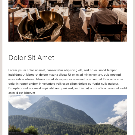
Dolor Sit Amet
Lorem ipsum dolor sit amet, consectetur adipiscing elit, sed do eiusmod tempor
incididunt ut labore et dolore magna aliqua. Ut enim ad minim veniam, quis nostrud
exercitation ullamco laboris nisi ut aliquip ex ea commodo consequat. Duis aute irure
dolor in reprehenderit in voluptate velit esse cillum dolore eu fugiat nulla pariatur.
Excepteur sint occaecat cupidatat non proident, sunt in culpa qui officia deserunt mollit
anim id est laborum